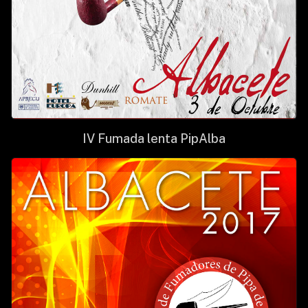
IV Fumada lenta PipAlba