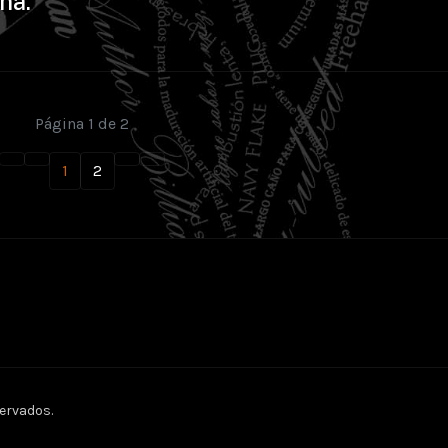
ña.
Página 1 de 2
1
2
ervados.