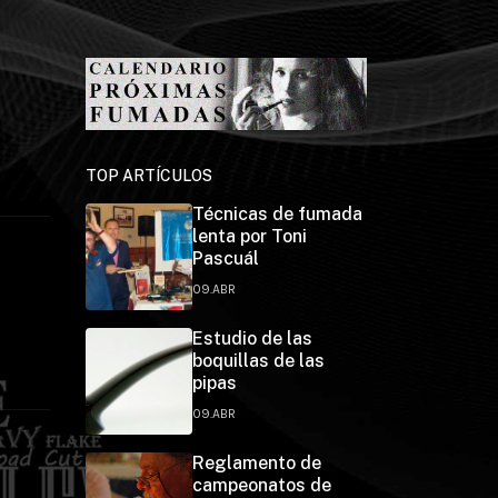
TOP ARTÍCULOS
Técnicas de fumada
lenta por Toni
Pascuál
09.ABR
Estudio de las
boquillas de las
pipas
09.ABR
Reglamento de
campeonatos de