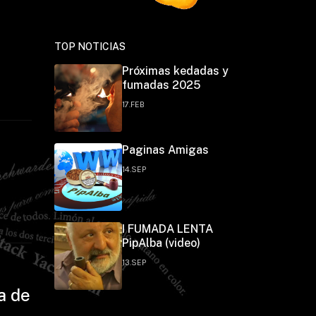
TOP NOTICIAS
Próximas kedadas y
fumadas 2025
17.FEB
Paginas Amigas
14.SEP
I FUMADA LENTA
PipAlba (video)
13.SEP
a de