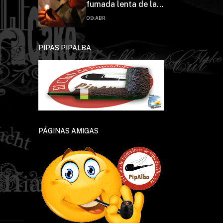
fumada lenta de la
Federación Española
09.ABR
de Pipa Clubs
PIPAS PIPALBA
PÁGINAS AMIGAS