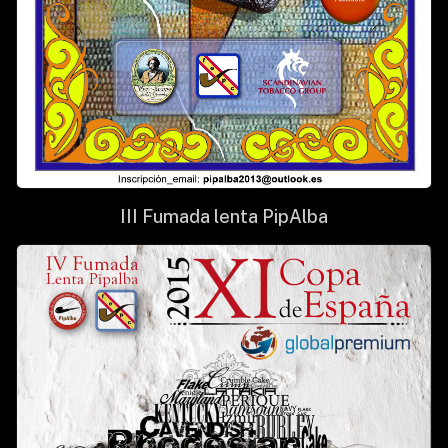
III Fumada lenta PipAlba