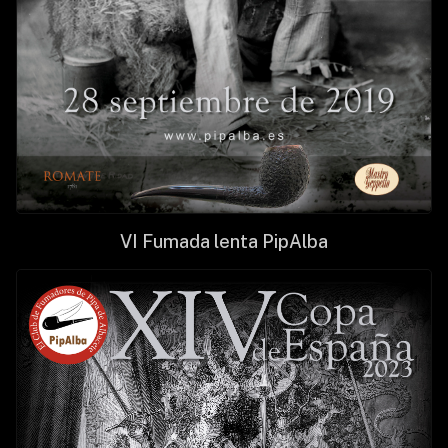
VI Fumada lenta PipAlba