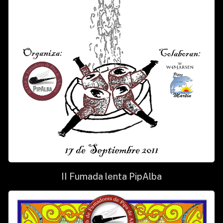
II Fumada lenta PipAlba