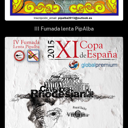
III Fumada lenta PipAlba