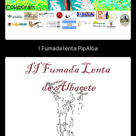
I Fumada lenta PipAlba