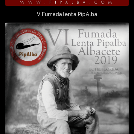
V Fumada lenta PipAlba