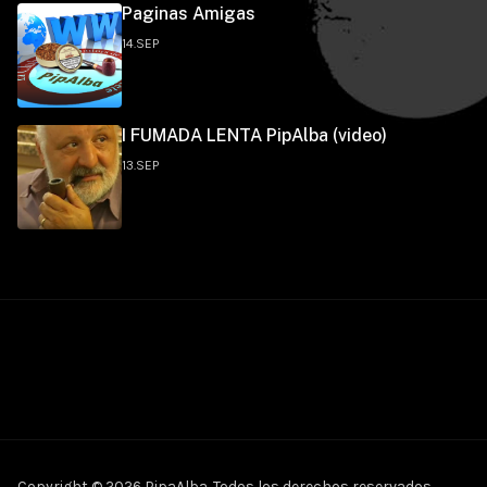
Paginas Amigas
14.SEP
I FUMADA LENTA PipAlba (video)
13.SEP
Copyright © 2026 PipaAlba. Todos los derechos reservados.